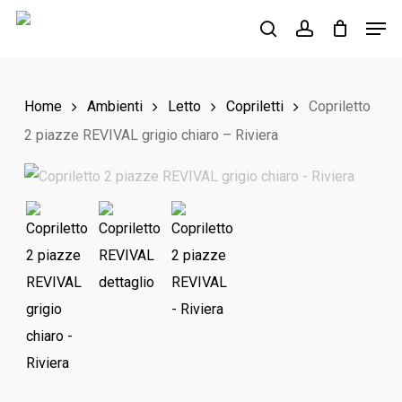
Skip
Men
to
search
account
main
content
Home
Ambienti
Letto
Copriletti
Copriletto
2 piazze REVIVAL grigio chiaro – Riviera