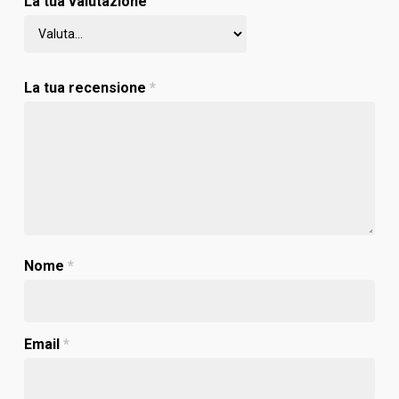
La tua valutazione
La tua recensione
*
Nome
*
Email
*