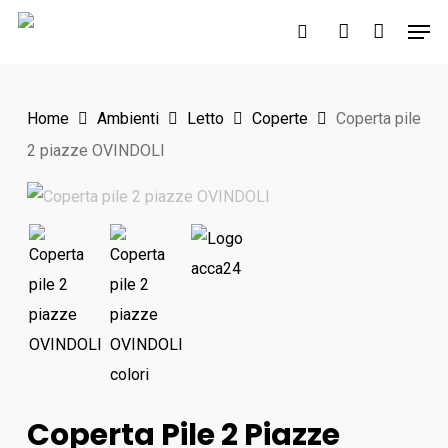
Skip
Men
to
search
account
main
content
Home
Ambienti
Letto
Coperte
Coperta pile
2 piazze OVINDOLI
Coperta Pile 2 Piazze