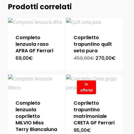
Prodotti correlati
Completo
Copriletto
lenzuola raso
trapuntino quilt
AFRA GF Ferrari
seta pura
69,00
€
450,00
€
270,00
€
In
offerta!
Completo
Copriletto
lenzuola
trapuntino
copriletto
matrimoniale
MILVIO Miss
CRETA GF Ferrari
Terry Biancaluna
95,00
€