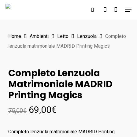
Skip
Men
to
search
account
main
content
Home
Ambienti
Letto
Lenzuola
Completo
lenzuola matrimoniale MADRID Printing Magics
Completo Lenzuola
Matrimoniale MADRID
Printing Magics
69,00
€
75,00
€
Completo lenzuola matrimoniale MADRID Printing