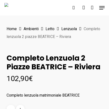
Skip
Men
to
search
account
main
content
Home
Ambienti
Letto
Lenzuola
Completo
lenzuola 2 piazze BEATRICE – Riviera
Completo Lenzuola 2
Piazze BEATRICE – Riviera
102,90
€
Completo lenzuola matrimoniale BEATRICE