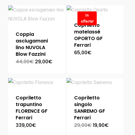
In
offerta!
Copriletto
matelassé
Coppia
OPORTO GF
asciugamani
Ferrari
lino NUVOLA
65,00
€
Blow Fazzini
44,00
€
29,00
€
Copriletto
Copriletto
trapuntino
singolo
FLORENCE GF
SANREMO GF
Ferrari
Ferrari
339,00
€
29,00
€
19,90
€