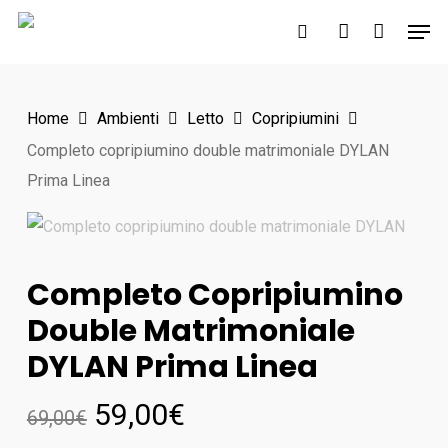
Skip
Men
to
search
account
main
content
Home
Ambienti
Letto
Copripiumini
Completo copripiumino double matrimoniale DYLAN
Prima Linea
Completo Copripiumino
Double Matrimoniale
DYLAN Prima Linea
59,00
€
69,00
€