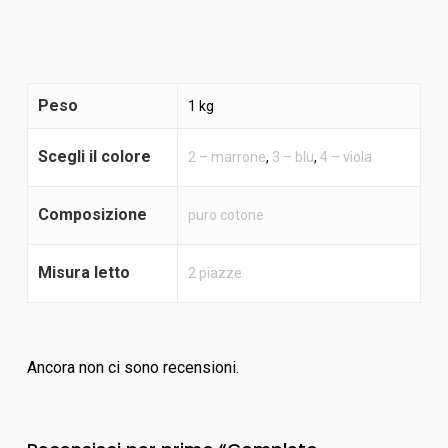
Peso
1 kg
Scegli il colore
2 – marrone
,
3 – blu
,
4 – viola
Composizione
puro cotone
Misura letto
2 piazze
Ancora non ci sono recensioni.