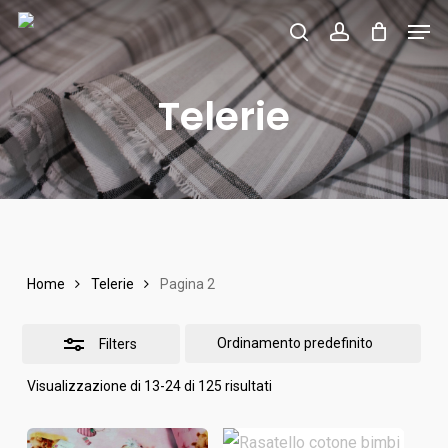
Skip
Men
to
search
account
Close
main
Filters
Telerie
content
Home
Telerie
Pagina 2
Filters
Visualizzazione di 13-24 di 125 risultati