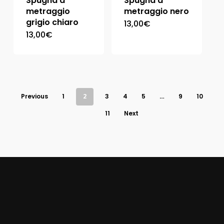
Spugna a
Spugna a
metraggio
metraggio nero
grigio chiaro
13,00
€
13,00
€
Previous
1
2
3
4
5
…
9
10
11
Next