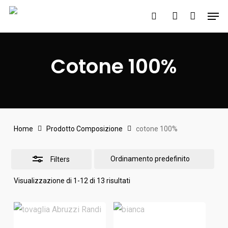
Skip
Men
to
search
account
Close
main
Filters
content
Cotone 100%
Home
Prodotto Composizione
cotone 100%
Filters
Visualizzazione di 1-12 di 13 risultati