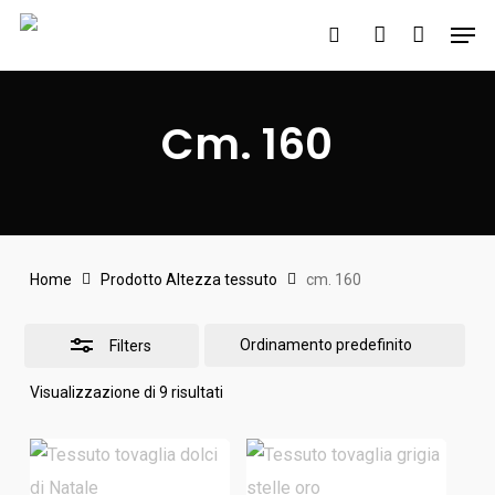
Skip
Men
to
search
account
Close
main
Filters
content
Cm. 160
Home
Prodotto Altezza tessuto
cm. 160
Filters
Visualizzazione di 9 risultati