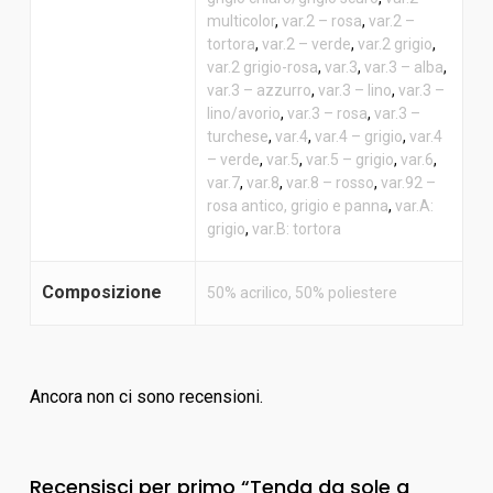
multicolor
,
var.2 – rosa
,
var.2 –
tortora
,
var.2 – verde
,
var.2 grigio
,
var.2 grigio-rosa
,
var.3
,
var.3 – alba
,
var.3 – azzurro
,
var.3 – lino
,
var.3 –
lino/avorio
,
var.3 – rosa
,
var.3 –
turchese
,
var.4
,
var.4 – grigio
,
var.4
– verde
,
var.5
,
var.5 – grigio
,
var.6
,
var.7
,
var.8
,
var.8 – rosso
,
var.92 –
rosa antico, grigio e panna
,
var.A:
grigio
,
var.B: tortora
Composizione
50% acrilico, 50% poliestere
Ancora non ci sono recensioni.
Recensisci per primo “Tenda da sole a