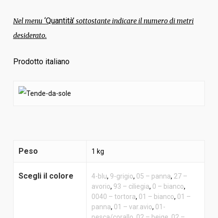
‘Quantità’
Nel menu
sottostante indicare il numero di metri
desiderato.
Prodotto italiano
Peso
1 kg
Scegli il colore
4-blu
,
9-grigio
,
05 – panna
,
27 –
avorio
,
93 – ciliegia
,
0 – bianco
,
0040 – tortora
,
01 – bianco
,
01 –
panna
,
01 – var.avio
,
01-
pesca/corallo
,
02 – beige
,
02 –