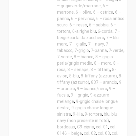
– grigioverde/marrone
,
6 –
marrone
,
6 – oliva
,
6 – ostrica
,
6 –
panna
,
6 – pervinca
,
6 – rosa antico
scuro
,
6 – rosso
,
6 – sabbia
,
6 –
tortora
,
6-a righe blu
,
6-corda
,
7 –
beige/carta da zucchero
,
7 – blu
mare
,
7 – giallo
,
7 – navy
,
7 –
tabacco
,
7-grigio
,
7-panna
,
7-verde
,
7-verde
,
8 – bianco
,
8 – grigio
perla/grigio medio
,
8 – moro
,
8 –
rosa
,
8 – senape
,
8 – tiffany
,
8-
avion
,
8-blu
,
8-tiffany (azzurro)
,
8-
tiffany (azzurro)
,
837 – arancio
,
9
– arancio
,
9 – bianco/nero
,
9 –
fucsia
,
9 – grigio
,
9-azzurro
melange
,
9-grigio chaise longue
destra
,
9-grigio chaise longue
sinistra
,
9-lilla
,
9-tortora
,
blu
,
blu
navy (non presente in foto)
,
bordeaux
,
C9-cipria
,
col. 01
,
col.
0146 – beige
,
col. 02
,
col. 03
,
col.