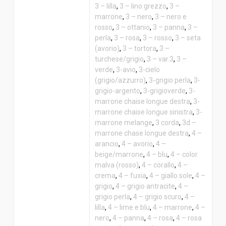
3 – lilla
,
3 – lino grezzo
,
3 –
marrone
,
3 – nero
,
3 – nero e
rosso
,
3 – ottanio
,
3 – panna
,
3 –
perla
,
3 – rosa
,
3 – rosso
,
3 – seta
(avorio)
,
3 – tortora
,
3 –
turchese/grigio
,
3 – var.3
,
3 –
verde
,
3-avio
,
3-cielo
(grigio/azzurro)
,
3-grigio perla
,
3-
grigio-argento
,
3-grigioverde
,
3-
marrone chaise longue destra
,
3-
marrone chaise longue sinistra
,
3-
marrone melange
,
3.corda
,
3d –
marrone chase longue destra
,
4 –
arancio
,
4 – avorio
,
4 –
beige/marrone
,
4 – blu
,
4 – color
malva (rosso)
,
4 – corallo
,
4 –
crema
,
4 – fuxia
,
4 – giallo sole
,
4 –
grigio
,
4 – grigio antracite
,
4 –
grigio perla
,
4 – grigio scuro
,
4 –
lilla
,
4 – lime e blu
,
4 – marrone
,
4 –
nero
,
4 – panna
,
4 – rosa
,
4 – rosa