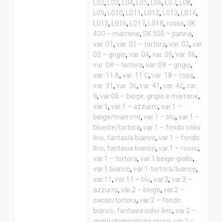
L02
,
L03
,
L04
,
L05
,
L06
,
L07
,
L08
,
L09
,
L010
,
L011
,
L012
,
L013
,
L014
,
L015
,
L016
,
L017
,
L018
,
rosso
,
SK
400 – marrone
,
SK 500 – panna
,
var. 01
,
var. 01 – tortora
,
var. 02
,
var.
02 – grigio
,
var. 04
,
var. 05
,
var. 06
,
var. 08 – tortora
,
var. 09 – grigio
,
var. 11 B
,
var. 11 C
,
var. 18 – rosa
,
var. 31
,
var. 36
,
var. 41
,
var. 42
,
var.
9
,
var.06 – beige, grigio e marrone
,
var.1
,
var.1 – azzurro
,
var.1 –
beige/marrone
,
var.1 – blu
,
var.1 –
bluette/tortora
,
var.1 – fondo color
lino, fantasia bianco
,
var.1 – fondo
lino, fantasia bianco
,
var.1 – rosso
,
var.1 – tortora
,
var.1 beige-giallo
,
var.1 bianco
,
var.1-tortora/bianco
,
var.11
,
var.11 – blu
,
var.2
,
var.2 –
azzurro
,
var.2 – beige
,
var.2 –
cacao/tortora
,
var.2 – fondo
bianco, fantasia color lino
,
var.2 –
grigio chiaro/grigio scuro
,
var.2 –