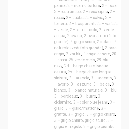
panna
,
2 – ricamo tortora
,
2 – rosa
,
2 – rosa antico
,
2 – rosa cipria
,
2 –
rosso
,
2 – sabbia
,
2 – salvia
,
2 –
tortora
,
2 – trasparente
,
2 – var.2
,
2
– verde
,
2 – verde acido
,
2- verde
acqua
,
2-avana
,
2-avana-oro (foto
grande)
,
2-grigio scuro
,
2-indaco
,
2-
naturale (vedi foto grande)
,
2-rosa
grigio
,
2-var.blu
,
2.grigio cenere
,
20
– sassi
,
25-verde mela
,
29-blu
navy
,
2d – beige chase longue
destra
,
2s – beige chase longue
sinistra
,
3 – arancio
,
3 – argento
,
3
– avorio
,
3 – azzurro
,
3 – beige
,
3 –
bianco
,
3 – bianco naturale
,
3 – blu
,
3 – bordeaux
,
3 – burro
,
3 –
ciclamino
,
3 – color blue jeans
,
3 –
giallo
,
3 – giallo/mattone
,
3 –
grafite
,
3 – grigio
,
3 – grigio chiaro
,
3 – grigio chiaro/grigio scuro
,
3 –
grigio e fragola
,
3 – grigio piombo
,