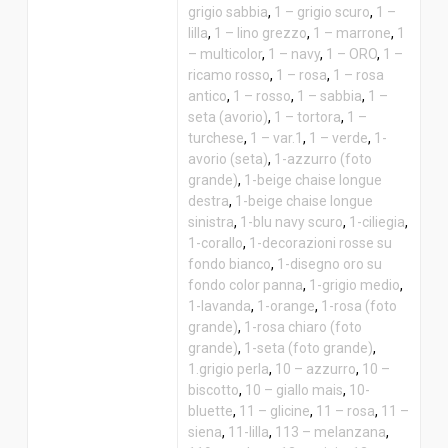
grigio sabbia
,
1 – grigio scuro
,
1 –
lilla
,
1 – lino grezzo
,
1 – marrone
,
1
– multicolor
,
1 – navy
,
1 – ORO
,
1 –
ricamo rosso
,
1 – rosa
,
1 – rosa
antico
,
1 – rosso
,
1 – sabbia
,
1 –
seta (avorio)
,
1 – tortora
,
1 –
turchese
,
1 – var.1
,
1 – verde
,
1-
avorio (seta)
,
1-azzurro (foto
grande)
,
1-beige chaise longue
destra
,
1-beige chaise longue
sinistra
,
1-blu navy scuro
,
1-ciliegia
,
1-corallo
,
1-decorazioni rosse su
fondo bianco
,
1-disegno oro su
fondo color panna
,
1-grigio medio
,
1-lavanda
,
1-orange
,
1-rosa (foto
grande)
,
1-rosa chiaro (foto
grande)
,
1-seta (foto grande)
,
1.grigio perla
,
10 – azzurro
,
10 –
biscotto
,
10 – giallo mais
,
10-
bluette
,
11 – glicine
,
11 – rosa
,
11 –
siena
,
11-lilla
,
113 – melanzana
,