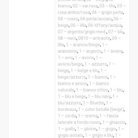
bianco
,
02 – var.rosa
,
03 – lilla
,
03 –
rosa antico/rosa
,
04 – grigio perla
,
04 – rosso
,
04-perla/acciaio
,
06 –
beige
,
06 – lilla
,
06-tiffany/acqua
,
07 – argento/grigio med.
,
07 – blu
,
08 – nero
,
0810 – antracite
,
09 –
lilla
,
1 – arancio/beige
,
1 –
arancione
,
1 – argento
,
1 – avana
,
1 – avio
,
1 – avorio
,
1 –
avorio/beige
,
1 – azzurro
,
1 –
beige
,
1 – beige e blu
,
1 –
beige/azzurro
,
1 – bianco
,
1 –
bianco e avorio
,
1 – bianco
naturale
,
1 – bianco ottico
,
1 – blu
,
1 – blu e beige
,
1 – blu navy
,
1 –
blu/azzurro
,
1 – Bluette
,
1 –
bordeaux
,
1 – color betulla (beige)
,
1 – corda
,
1 – crema
,
1 – fascia
laterale a fondo rosso
,
1 – ghiaccio
,
1 – giallo
,
1 – glicine
,
1 – grigio
,
1 –
grigio acciaio
,
1 – grigio e blu
,
1 –