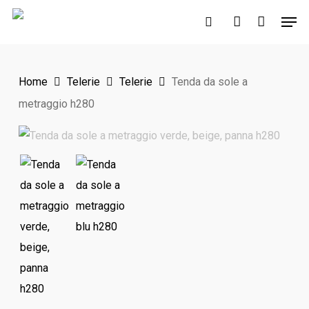
Skip
Men
to
search
account
main
content
Home
Telerie
Telerie
Tenda da sole a
metraggio h280