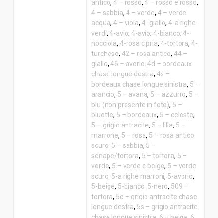
antico
,
4 – rosso
,
4 – rosso e rosso
,
4 – sabbia
,
4 – verde
,
4 – verde
acqua
,
4 – viola
,
4 -giallo
,
4-a righe
verdi
,
4-avio
,
4-avio
,
4-bianco
,
4-
nocciola
,
4-rosa cipria
,
4-tortora
,
4-
turchese
,
42 – rosa antico
,
44 –
giallo
,
46 – avorio
,
4d – bordeaux
chase longue destra
,
4s –
bordeaux chase longue sinistra
,
5 –
arancio
,
5 – avana
,
5 – azzurro
,
5 –
blu (non presente in foto)
,
5 –
bluette
,
5 – bordeaux
,
5 – celeste
,
5 – grigio antracite
,
5 – lilla
,
5 –
marrone
,
5 – rosa
,
5 – rosa antico
scuro
,
5 – sabbia
,
5 –
senape/tortora
,
5 – tortora
,
5 –
verde
,
5 – verde e beige
,
5 – verde
scuro
,
5-a righe marroni
,
5-avorio
,
5-beige
,
5-bianco
,
5-nero
,
509 –
tortora
,
5d – grigio antracite chase
longue destra
,
5s – grigio antracite
chase longue sinistra
,
6 – beige
,
6