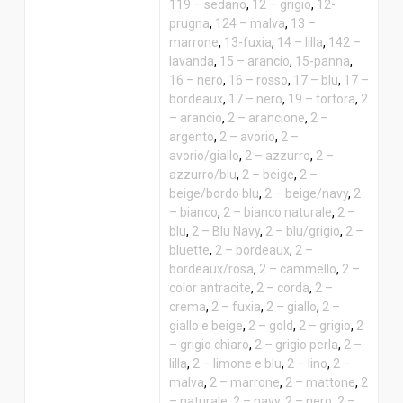
119 – sedano
,
12 – grigio
,
12-
prugna
,
124 – malva
,
13 –
marrone
,
13-fuxia
,
14 – lilla
,
142 –
lavanda
,
15 – arancio
,
15-panna
,
16 – nero
,
16 – rosso
,
17 – blu
,
17 –
bordeaux
,
17 – nero
,
19 – tortora
,
2
– arancio
,
2 – arancione
,
2 –
argento
,
2 – avorio
,
2 –
avorio/giallo
,
2 – azzurro
,
2 –
azzurro/blu
,
2 – beige
,
2 –
beige/bordo blu
,
2 – beige/navy
,
2
– bianco
,
2 – bianco naturale
,
2 –
blu
,
2 – Blu Navy
,
2 – blu/grigio
,
2 –
bluette
,
2 – bordeaux
,
2 –
bordeaux/rosa
,
2 – cammello
,
2 –
color antracite
,
2 – corda
,
2 –
crema
,
2 – fuxia
,
2 – giallo
,
2 –
giallo e beige
,
2 – gold
,
2 – grigio
,
2
– grigio chiaro
,
2 – grigio perla
,
2 –
lilla
,
2 – limone e blu
,
2 – lino
,
2 –
malva
,
2 – marrone
,
2 – mattone
,
2
– naturale
,
2 – navy
,
2 – nero
,
2 –