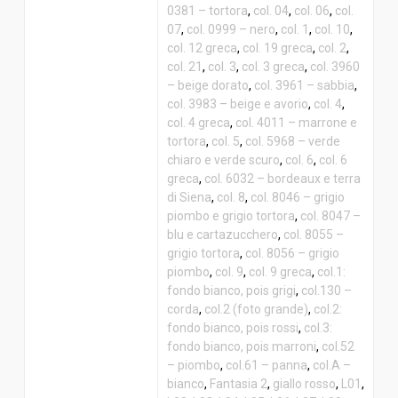
0381 – tortora
,
col. 04
,
col. 06
,
col.
07
,
col. 0999 – nero
,
col. 1
,
col. 10
,
col. 12 greca
,
col. 19 greca
,
col. 2
,
col. 21
,
col. 3
,
col. 3 greca
,
col. 3960
– beige dorato
,
col. 3961 – sabbia
,
col. 3983 – beige e avorio
,
col. 4
,
col. 4 greca
,
col. 4011 – marrone e
tortora
,
col. 5
,
col. 5968 – verde
chiaro e verde scuro
,
col. 6
,
col. 6
greca
,
col. 6032 – bordeaux e terra
di Siena
,
col. 8
,
col. 8046 – grigio
piombo e grigio tortora
,
col. 8047 –
blu e cartazucchero
,
col. 8055 –
grigio tortora
,
col. 8056 – grigio
piombo
,
col. 9
,
col. 9 greca
,
col.1:
fondo bianco, pois grigi
,
col.130 –
corda
,
col.2 (foto grande)
,
col.2:
fondo bianco, pois rossi
,
col.3:
fondo bianco, pois marroni
,
col.52
– piombo
,
col.61 – panna
,
col.A –
bianco
,
Fantasia 2
,
giallo rosso
,
L01
,